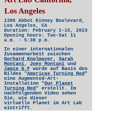
Los Angeles
1306 Abbot Kinney Boulevard,
Los Angeles, CA
Duration: Feb
ru
ary 1-15
, 2023
Opening hours: Tu
e-Sat 11
a.m. - 5:30 p.m.
In einer internationalen
Zusa
mmenarbeit zwischen
Gerhard Knolmayer
,
Sarah
Montani
,
Joey Montani
und
Jamie G.F
wurde auf Basis des
Bildes "
Americas
Turning Red
"
eine Augmented-Art-
Installation "
Our Planet
Turning Red
" erstellt. Im
nachfolgenden Video sehen
Sie, wie diese
r
virtuelle
Planet
im Art Lab
eintrifft.