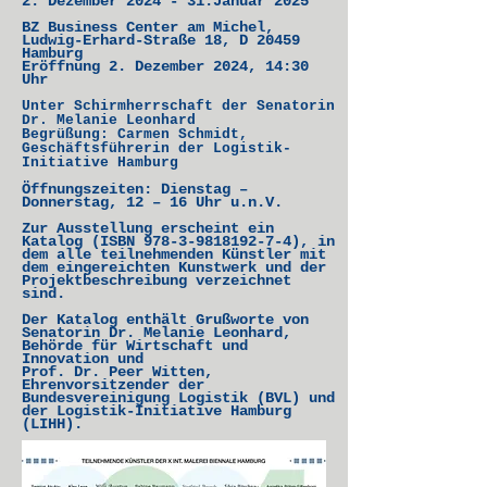
2. Dezember 2024 - 31.Januar 2025
BZ Business Center am Michel,
Ludwig-Erhard-Straße 18, D 20459
Hamburg
Eröffnung 2. Dezember 2024, 14:30
Uhr
Unter Schirmherrschaft der Senatorin
Dr. Melanie Leonhard
Begrüßung: Carmen Schmidt,
Geschäftsführerin der Logistik-
Initiative Hamburg
Öffnungszeiten: Dienstag –
Donnerstag, 12 – 16 Uhr u.n.V.
Zur Ausstellung erscheint ein
Katalog (ISBN
978-3-9818192-7-4)
, in
dem alle teilnehmenden Künstler mit
dem eingereichten Kunstwerk und der
Projektbeschreibung verzeichnet
sind.
Der Katalog enthält Grußworte von
Senatorin Dr. Melanie Leonhard,
Behörde für Wirtschaft und
Innovation und
Prof. Dr. Peer Witten,
Ehrenvorsitzender der
Bundesvereinigung Logistik (BVL) und
der Logistik-Initiative Hamburg
(LIHH).