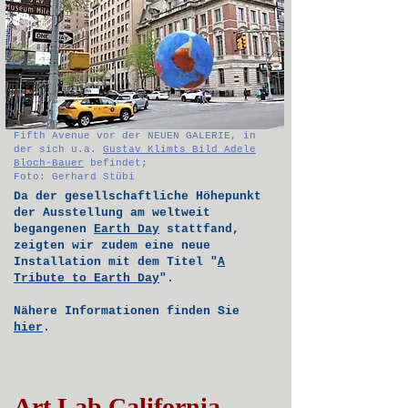
Fifth Avenue vor der NEUEN GALERIE, in
der sich u.a.
Gustav Klimts Bild Adele
Bloch-Bauer
befindet;
Foto: Gerhard Stübi
Da der gesellschaftliche Höhepunkt
der Ausstellung am weltweit
begangenen
Earth Day
stattfand
,
zeigten wir zudem eine
neue
Installation mit dem Titel "
A
Tribute to Earth Day
".
Nähere Informationen finden Sie
hier
.
Art Lab California,