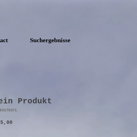
act
Suchergebnisse
ein Produkt
53175371
ndardpreis
Sale-
95,00
Preis