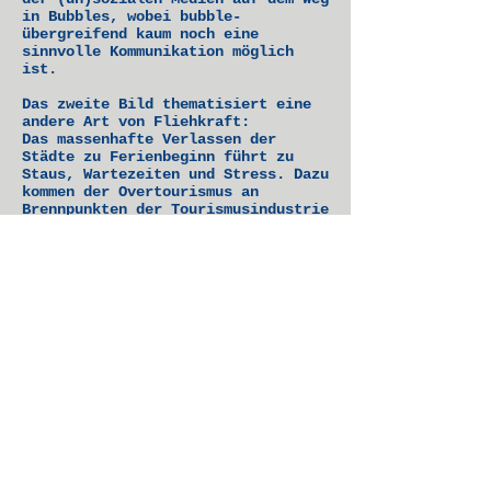
in Bubbles, wobei bubble-
übergreifend kaum noch eine
sinnvolle Kommunikation möglich
ist.
Das zweite Bild thematisiert eine
andere Art von Fliehkraft:
Das massenhafte Verlassen der
Städte zu Ferienbeginn führt zu
Staus, Wartezeiten und Stress. Dazu
kommen der Overtourismus an
Brennpunkten der Tourismusindustrie
und in der Folge die negativen
Reaktionen der dort lebenden
Bevölkerung. Eine Erklärung für
diese Form der Fliehkraft lieferte
Georg Philipp Schmidt von Lübeck
schon 1821 in seinem Gedicht "Des
Fremdlings Abendlied":
"Da, wo du nicht bist, ist das
Glück!"
Zur Ausstellungsübersicht